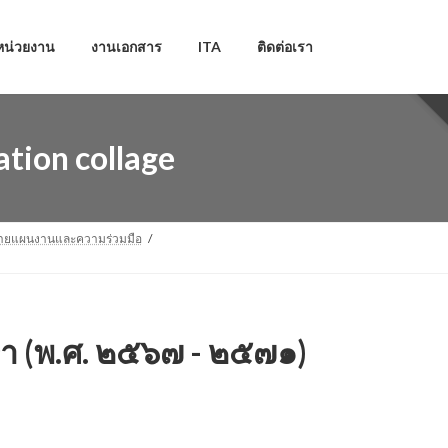
หน่วยงาน
งานเอกสาร
ITA
ติดต่อเรา
tion collage
่ายแผนงานและความร่วมมือ
 (พ.ศ. ๒๕๖๗ - ๒๕๗๑)