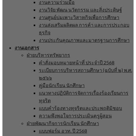
งานความร่วมมือ
งานวิจัย พัฒน นวัตกรรม และสิ่งประดิษฐ์
งานศูนย์บ่มเพาะวิสาหกิจเพื่อการศึกษา
งานส่งเสริมผลิตผล การค้า และการประกอบ
ธุรกิจ
งานประกันคุณภาพและมาตรฐานการศึกษา
งานเอกสาร
ฝ่ายบริหารทรัพยากร
คำสั่งมอบหมายหน้าที่ ประจำปี 2568
ระเบียบการบริหารสถานศึกษา (ฉบับที่ ๒) พ.ศ.
๒๕๖๖
คู่มือนักเรียน นักศึกษา
แนวทางปฏิบัติการจัดการเรื่องร้องเรียนการ
ทุจริต
แบบคำร้องทางทุจริตและประพฤติมิชอบ
ความพึงพอใจการประเมินครูผู้สอน
ฝ่ายพัฒนากิจการนักเรียน นักศึกษา
แบบฟอร์ม อวท. ปี 2568